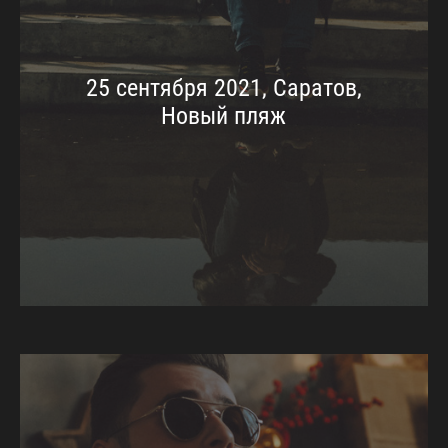
25 сентября 2021, Саратов,
Новый пляж