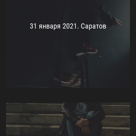
31 января 2021. Саратов