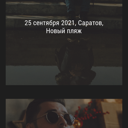
25 сентября 2021, Саратов,
Новый пляж